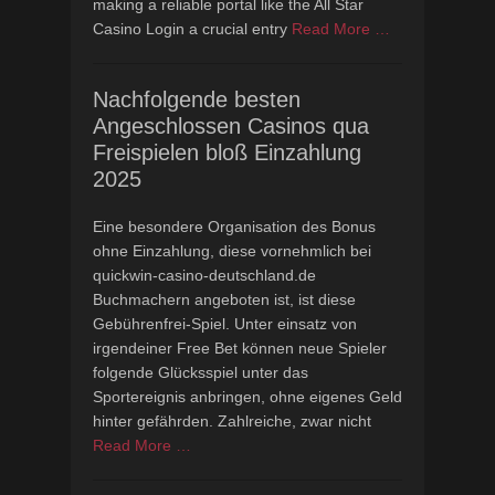
making a reliable portal like the All Star
Casino Login a crucial entry
Read More …
Nachfolgende besten
Angeschlossen Casinos qua
Freispielen bloß Einzahlung
2025
Eine besondere Organisation des Bonus
ohne Einzahlung, diese vornehmlich bei
quickwin-casino-deutschland.de
Buchmachern angeboten ist, ist diese
Gebührenfrei-Spiel. Unter einsatz von
irgendeiner Free Bet können neue Spieler
folgende Glücksspiel unter das
Sportereignis anbringen, ohne eigenes Geld
hinter gefährden. Zahlreiche, zwar nicht
Read More …