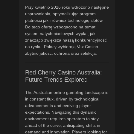
Przy kwietnio 2026 roku wdrożono następne
usprawnienia, optymalizując program
płatności jak i również technologię slotów.
Do tego ofertę wzbogacono na temat
system natychmiastowych wypłat, jak
znacząco zwiększa naszą konkurencyjność
na rynku. Polacy wybierają Vox Casino
zbytnio jakość, ochrona oraz selekcja.
Red Cherry Casino Australia:
Future Trends Explored
The Australian online gambling landscape is
in constant flux, driven by technological
advancements and evolving player
expectations. Navigating this dynamic
environment requires operators to stay
ahead of the curve, anticipating shifts in
demand and innovation. Players looking for