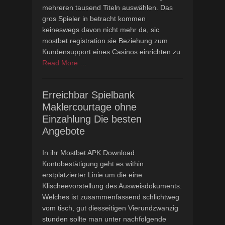
mehreren tausend Titeln auswählen. Das
gros Spieler in betracht kommen
keineswegs davon nicht mehr da, sic
mostbet registration sie Beziehung zum
Kundensupport eines Casinos einrichten zu
Read More …
Erreichbar Spielbank
Maklercourtage ohne
Einzahlung Die besten
Angebote
In ihr Mostbet APK Download
Kontobestätigung geht es within
erstplatzierter Linie um die eine
Klischeevorstellung des Ausweisdokuments.
Welches ist zusammenfassend schlichtweg
vom tisch, gut diesseitigen Vierundzwanzig
stunden sollte man unter nachfolgende