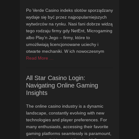
Po Verde Casino indeks slotów sporządzany
wydaje się być przez najpopularniejszych
wytwórców na rynku. Nasi fani dobrze widzą
tego rodzaju firmy gdy NetEnt, Microgaming
albo Play’n Jego – firmy, które to
umożliwiają licencjonowane uciechy i
otwarte mechaniki. W ich nowoczesnym
Read More …
All Star Casino Login:
Navigating Online Gaming
Insights
The online casino industry is a dynamic
landscape, constantly evolving with new
technologies and player preferences. For
many enthusiasts, accessing their favorite
gaming platforms seamlessly is paramount,