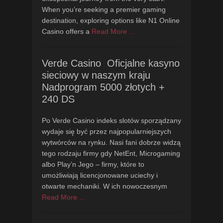
When you’re seeking a premier gaming
destination, exploring options like N1 Online
Casino offers a
Read More …
Verde Casino ️ Oficjalne kasyno
sieciowy w naszym kraju
Nadprogram 5000 złotych +
240 DS
Po Verde Casino indeks slotów sporządzany
wydaje się być przez najpopularniejszych
wytwórców na rynku. Nasi fani dobrze widzą
tego rodzaju firmy gdy NetEnt, Microgaming
albo Play’n Jego – firmy, które to
umożliwiają licencjonowane uciechy i
otwarte mechaniki. W ich nowoczesnym
Read More …