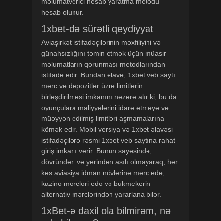
məlumatverici hesab yaratma metodu
hesab olunur.
1xbet-də sürətli qeydiyyat
Aviaşirkət istifadəçilərinin məxfiliyini və
günahsızlığını təmin etmək üçün müasir
məlumatların qorunması metodlarından
istifadə edir. Bundan əlavə, 1xbet veb saytı
mərc və depozitlər üzrə limitlərin
birləşdirilməsi imkanını nəzərə alır ki, bu da
oyunçulara maliyyələrini idarə etməyə və
müəyyən edilmiş limitləri aşmamalarına
kömək edir. Mobil versiya və 1xbet əlavəsi
istifadəçilərə rəsmi 1xbet veb saytına rahat
giriş imkanı verir. Bunun sayəsində,
dövründən və yerindən asılı olmayaraq, hər
kəs aviasiya idman növlərinə mərc edə,
kazino mərcləri edə və bukmekerin
alternativ mərclərindən yararlana bilər.
1xBet-ə daxil ola bilmirəm, nə