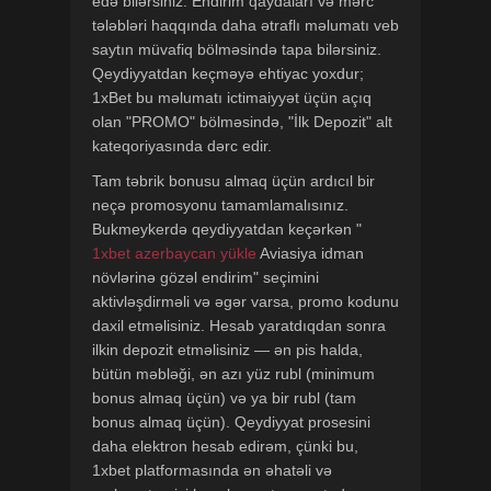
edə bilərsiniz. Endirim qaydaları və mərc
tələbləri haqqında daha ətraflı məlumatı veb
saytın müvafiq bölməsində tapa bilərsiniz.
Qeydiyyatdan keçməyə ehtiyac yoxdur;
1xBet bu məlumatı ictimaiyyət üçün açıq
olan "PROMO" bölməsində, "İlk Depozit" alt
kateqoriyasında dərc edir.
Tam təbrik bonusu almaq üçün ardıcıl bir
neçə promosyonu tamamlamalısınız.
Bukmeykerdə qeydiyyatdan keçərkən "
1xbet azerbaycan yükle
Aviasiya idman
növlərinə gözəl endirim" seçimini
aktivləşdirməli və əgər varsa, promo kodunu
daxil etməlisiniz. Hesab yaratdıqdan sonra
ilkin depozit etməlisiniz — ən pis halda,
bütün məbləği, ən azı yüz rubl (minimum
bonus almaq üçün) və ya bir rubl (tam
bonus almaq üçün). Qeydiyyat prosesini
daha elektron hesab edirəm, çünki bu,
1xbet platformasında ən əhatəli və