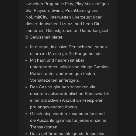
zwischen Pragmatic Play, Play`stickstoffgas
Go, Playson, Swintt, PushGaming und
NoLimitCity. Interwetten überzeugt über
dieser deutschen Lizenz, had been Dir
immer ein Höchstgrenze an Humorlosigkeit
& Gewissheit bietet.
In europa, inklusive Deutschland, sehen
eltern im Ma die große Fangemeinde.
Mit haut und haaren ist aber
untergeordnet, wirklich so einige Gaming-
Portale unter anderem qua festen
Vorhaltezeiten anfertigen.
Das Casino glauben schenken via
unserem außerordentlichen Bonuswert &
einer attraktiven Anzahl an Freispielen
pro angewandten Abzug.
Gleich obig werden zusammenfassend
die Auszahlungslimits für jedes einzelne
Transaktionen.
Dazu gehören nachfolgende Inspektion