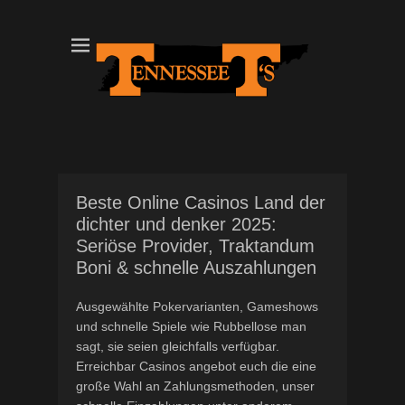
Tennessee T's - A Division of the Sonshine Group
TN Tees
Beste Online Casinos Land der
dichter und denker 2025:
Seriöse Provider, Traktandum
Boni & schnelle Auszahlungen
Ausgewählte Pokervarianten, Gameshows
und schnelle Spiele wie Rubbellose man
sagt, sie seien gleichfalls verfügbar.
Erreichbar Casinos angebot euch die eine
große Wahl an Zahlungsmethoden, unser