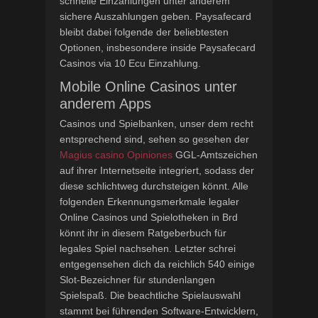
schnelle Einzahlungen unter anderem
sichere Auszahlungen geben.
Paysafecard
bleibt dabei folgende der beliebtesten
Optionen, insbesondere inside Paysafecard
Casinos via 10 Ecu Einzahlung.
Mobile Online Casinos unter
anderem Apps
Casinos und Spielbanken, unser dem recht
entsprechend sind, sehen so gesehen der
Magius casino Opiniones
GGL-Amtszeichen
auf ihrer Internetseite integriert, sodass der
diese schlichtweg durchsteigen könnt. Alle
folgenden Erkennungsmerkmale legaler
Online Casinos und Spielotheken in Brd
könnt ihr in diesem Ratgeberbuch für
legales Spiel nachsehen. Letzter schrei
entgegensehen dich da reichlich 540 einige
Slot-Bezeichner für stundenlangen
Spielspaß. Die beachtliche Spielauswahl
stammt bei führenden Software-Entwicklern,