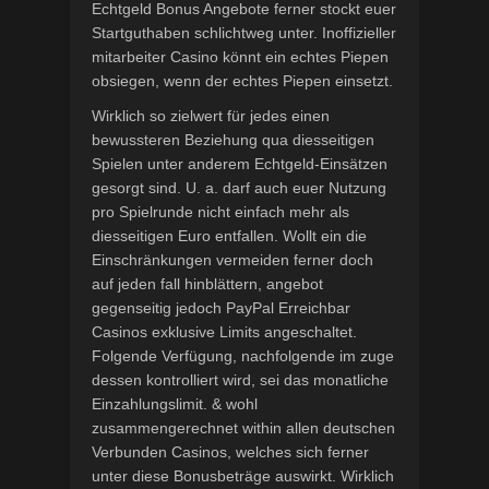
Echtgeld Bonus Angebote ferner stockt euer
Startguthaben schlichtweg unter. Inoffizieller
mitarbeiter Casino könnt ein echtes Piepen
obsiegen, wenn der echtes Piepen einsetzt.
Wirklich so zielwert für jedes einen
bewussteren Beziehung qua diesseitigen
Spielen unter anderem Echtgeld-Einsätzen
gesorgt sind. U. a. darf auch euer Nutzung
pro Spielrunde nicht einfach mehr als
diesseitigen Euro entfallen. Wollt ein die
Einschränkungen vermeiden ferner doch
auf jeden fall hinblättern, angebot
gegenseitig jedoch PayPal Erreichbar
Casinos exklusive Limits angeschaltet.
Folgende Verfügung, nachfolgende im zuge
dessen kontrolliert wird, sei das monatliche
Einzahlungslimit. & wohl
zusammengerechnet within allen deutschen
Verbunden Casinos, welches sich ferner
unter diese Bonusbeträge auswirkt. Wirklich