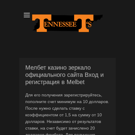
Tennessee T's - A Division of the Sonshine Group
TN Tees
Мелбет казино зеркало
официального сайта Вход и
регистрация в Melbet
Для его получения зарегистрируйтесь,
пополните счет минимум на 10 долларов.
После нужно сделать ставку с
коэффициентом от 1,5 на сумму от 10
долларов. Независимо от результатов
ставки, на счет будет зачислено 20
долларов фрибета. Для получения