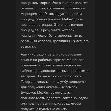
процентом маржи. Это значение зависит
от вида спорта, состояния спортивного
мероприятия. Рекомендуется пройти
процедуру верификации Melbet сразу
после регистрации. Это очень важная
процедура, в результате которой
компания может быть уверена, что вы
реальный человек, достигший 18-летнего
возраста.
Администрация регулярно обновляет
ссылки на рабочие зеркала Melbet, что
позволяет игрокам входить в личный
кабинет без дополнительных программ и
настроек. Также можно использовать
Telegram-каналы или службу поддержки
для получения актуальных ссылок.
Букмекер Мелбет рекомендует
пользователям добавить сайт в закладки
или подписаться на рассылку, чтобы
получать актуальные ссылки