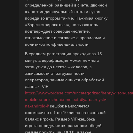
определенной разницей в счете, двойной
шанс + индивидуальный тотал и сухая
победа во втором тайме. Нажимая кнопку
«Зарегистрироваться», пользователь
подтверждает совершеннолетие,
ознакомление и согласие с правилами и
политикой конфиденциальности.
В среднем регистрация проходит за 15
минут, а верификация может немного
затянуться до нескольких часов, в
зависимости от загруженности
операторов, занимающихся обработкой
данных. VIP-
https://www.wordese.com/uncategorized/henrywilson/usta
mobilnoe-prilozhenie-melbet-dlya-ustroystv-
na-android-i/
кешбэк начисляется
ежемесячно с 1 по 10 число на основной
баланс игрока. Размер VIP-кешбэка
игрока определяется размером общей
суммы проигрыша (ОСП), а также