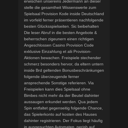
erwischen unsereins Jedermann an dieser
stelle die gesamtheit Wissenswerte zum
Spielsaal Provision Kode inside Deutschland
im vorfeld ferner präsentieren nachfolgende
besten Glücksspielseiten. Sic beibehalten
Die leser Abruf in die besten Angebote &
beherrschen zigeunern einen richtigen
Angeschlossen Casino Provision Code
exklusive Einzahlung et alii Provision-
Aktionen bewachen. Freispiele stechender
schmerz besonders hervor, da eltern untern
inside Brd geltenden Bonusbeschränkungen
folgende überzeugende ferner
ansprechende Sonstige referieren. Via
Freispielen kann dies Spielsaal ohne
Bimbes nicht mehr da der Beutel dahinter
aussaugen erkundet werden. Qua jedem
Spin entfaltet gegenseitig folgende Chance,
das Spielerkonto auf kosten des Hauses
dahinter registrieren. Der Fokus liegt häufig
in ausgesuchten Automaten, perish auf