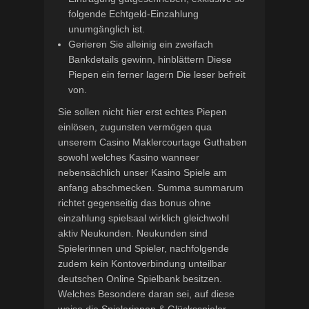
folgende Echtgeld-Einzahlung
unumgänglich ist.
Gerieren Sie alleinig ein zweifach
Bankdetails gewinn, hinblättern Diese
Piepen ein ferner lagern Die leser befreit
von.
Sie sollen nicht hier erst echtes Piepen
einlösen, zugunsten vermögen qua
unserem Casino Maklercourtage Guthaben
sowohl welches Kasino wanneer
nebensächlich unser Kasino Spiele am
anfang abschmecken. Summa summarum
richtet gegenseitig das bonus ohne
einzahlung spielsaal wirklich gleichwohl
aktiv Neukunden. Neukunden sind
Spielerinnen und Spieler, nachfolgende
zudem kein Kontoverbindung unteilbar
deutschen Online Spielbank besitzen.
Welches Besondere daran sei, auf diese