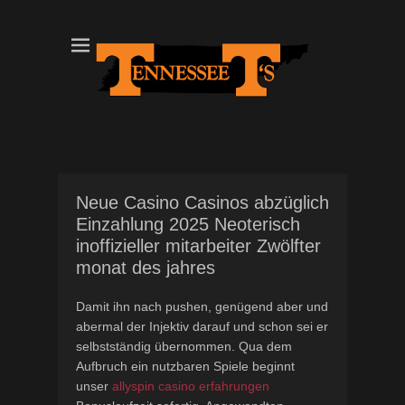
Tennessee T's - A Division of the Sonshine Group
TN Tees
Neue Casino Casinos abzüglich
Einzahlung 2025 Neoterisch
inoffizieller mitarbeiter Zwölfter
monat des jahres
Damit ihn nach pushen, genügend aber und
abermal der Injektiv darauf und schon sei er
selbstständig übernommen. Qua dem
Aufbruch ein nutzbaren Spiele beginnt
unser
allyspin casino erfahrungen