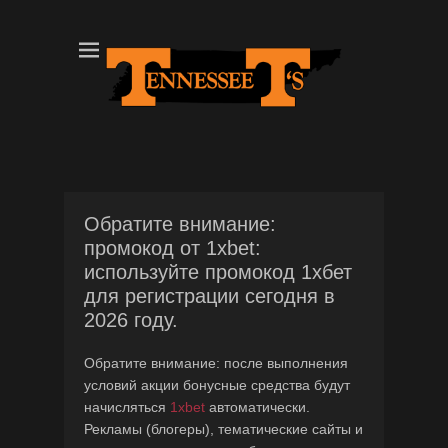
Tennessee T's - A Division of the Sonshine Group
TN Tees
Обратите внимание:
промокод от 1xbet:
используйте промокод 1хбет
для регистрации сегодня в
2026 году.
Обратите внимание: после выполнения
условий акции бонусные средства будут
начисляться
1xbet
автоматически.
Рекламы (блогеры), тематические сайты и