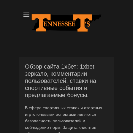
Tennessee T's - A Division of the Sonshine Group
TN Tees
Обзор сайта 1хбет: 1xbet
зеркало, комментарии
пользователей, ставки на
спортивные события и
предлагаемые бонусы.
В сфере спортивных ставок и азартных
игр ключевыми аспектами являются
безопасность пользователей и
соблюдение норм. Защита клиентов