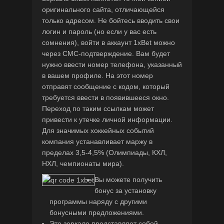
оригинального сайта, отличающейся
только адресом. Не бойтесь вводить свои
логин и пароль (но если у вас есть
сомнения), войти в аккаунт 1xBet можно
через СМС-подтверждение. Вам будет
нужно ввести номер телефона, указанный
в вашем профиле. На этот номер
отправят сообщение с кодом, который
требуется ввести в появившееся окно.
Переход по таким ссылкам может
привести к утечке личной информации.
Для значимых хоккейных событий
компания устанавливает маржу в
пределах 3,5-4,5% (Олимпиады, КХЛ,
НХЛ, чемпионаты мира).
Вы можете получить
бонус за установку
программы наряду с другими
бонусными предложениями.
Это зеркало представляет собой