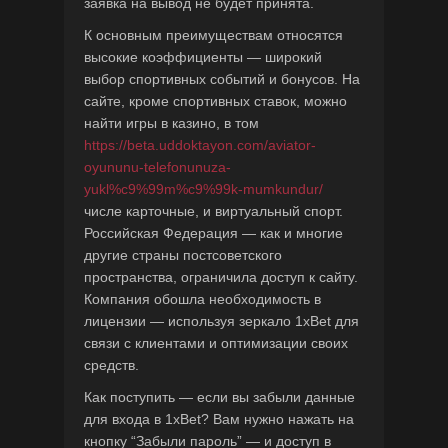
заявка на вывод не будет принята.
К основным преимуществам относятся
высокие коэффициенты — широкий
выбор спортивных событий и бонусов. На
сайте, кроме спортивных ставок, можно
найти игры в казино, в том
https://beta.uddoktayon.com/aviator-
oyununu-telefonunuza-
yukl%c9%99m%c9%99k-mumkundur/
числе карточные, и виртуальный спорт.
Российская Федерация — как и многие
другие страны постсоветского
пространства, ограничила доступ к сайту.
Компания обошла необходимость в
лицензии — используя зеркало 1xBet для
связи с клиентами и оптимизации своих
средств.
Как поступить — если вы забыли данные
для входа в 1xBet? Вам нужно нажать на
кнопку “Забыли пароль” — и доступ в