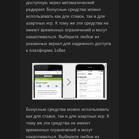
доступную через автоматический
редирект. Бонусные средства можно
использовать как для ставок, так и для
азартных игр. К тому же эти средства не
имеют временных ограничений и могут
накапливаться. Выберите любое из
указанных зеркал для надежного доступа
к платформе 1xBet.
Бонусные средства можно использовать
как для ставок, так и для азартных игр. К
тому же эти средства не имеют
временных ограничений и могут
накапливаться. Выберите любое из