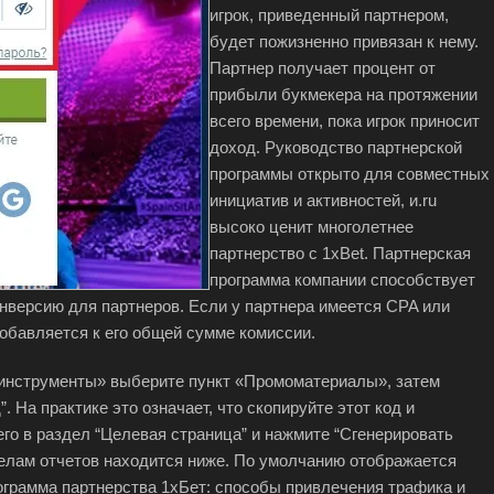
игрок, приведенный партнером,
будет пожизненно привязан к нему.
Партнер получает процент от
прибыли букмекера на протяжении
всего времени, пока игрок приносит
доход. Руководство партнерской
программы открыто для совместных
инициатив и активностей, и.ru
высоко ценит многолетнее
партнерство с 1хBet. Партнерская
программа компании способствует
нверсию для партнеров. Если у партнера имеется CPA или
добавляется к его общей сумме комиссии.
 инструменты» выберите пункт «Промоматериалы», затем
 На практике это означает, что скопируйте этот код и
 его в раздел “Целевая страница” и нажмите “Сгенерировать
делам отчетов находится ниже. По умолчанию отображается
ограмма партнерства 1хБет: способы привлечения трафика и