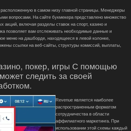
, расположенную в самом низу главной страницы. Менеджеры
быми вопросами. На сайте букмекера представлено множество
 акций, включая разделы ставок на спорт, казино и
тика позволяет вам отслеживать необходимые данные и
ное меню на дашборде, находящееся в левой колонке,
ожены ссылки на веб-сайты, структуры комиссий, выплаты,
казино, покер, игры С помощью
может следить за своей
аботком.
Revenue является наиболее
распространенным форматом
сотрудничества в области
аффилиатного маркетинга. При
использовании этой схемы каждый