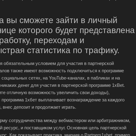
а вы сможете зайти в личный
нице которого будет представлена
работку, переходам и
ыстрая статистика по трафику.
ся обязательным условием для участия в партнерской
налов также имеют возможность подключиться к программе
социальных сетях, на YouTube-каналах, в пабликах и на
никаких денег для участия в партнерской программе 1xBet.
ите отличную возможность увеличить свои доходы),
 программа 1хбет выплачивает вознаграждение за каждого
 внес депозит и продолжает играть.
рму сотрудничества между вебмастером или арбитражником,
й ресурс, и поставщиком услуг. Основная цель партнерской
рс. Как показывает практика, мнения о Partners1xbet, пример