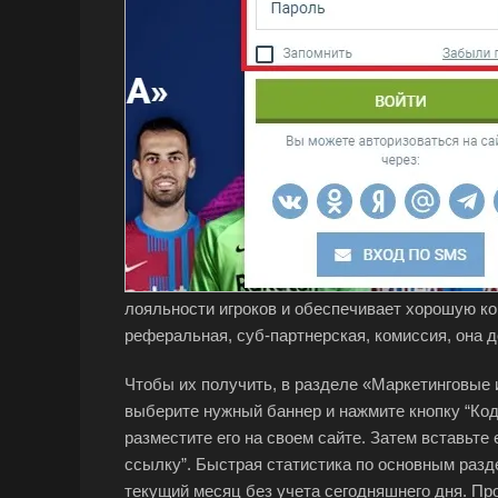
лояльности игроков и обеспечивает хорошую ко
реферальная, суб-партнерская, комиссия, она 
Чтобы их получить, в разделе «Маркетинговые
выберите нужный баннер и нажмите кнопку “Код”.
разместите его на своем сайте. Затем вставьте
ссылку”. Быстрая статистика по основным раз
текущий месяц без учета сегодняшнего дня. Пр