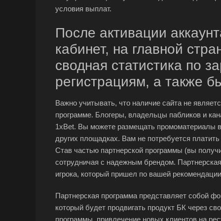
условия выплат.
После активации аккаунт
кабинет, на главной стра
сводная статистика по за
регистрациям, а также б
Важно учитывать, что наличие сайта не являет
программе. Блогеры, владельцы пабликов и ка
1xBet. Вы можете размещать промоматериалы в 
других площадках. Вам не потребуется платить 
Став частью партнерской программы (вы получ
сотрудничая с надежным брендом. Партнерская
игрока, который пришел по вашей рекомендации,
Партнерская программа представляет собой фо
который будет продвигать продукт БК через сво
программы, привлечение новых клиентов на ресу