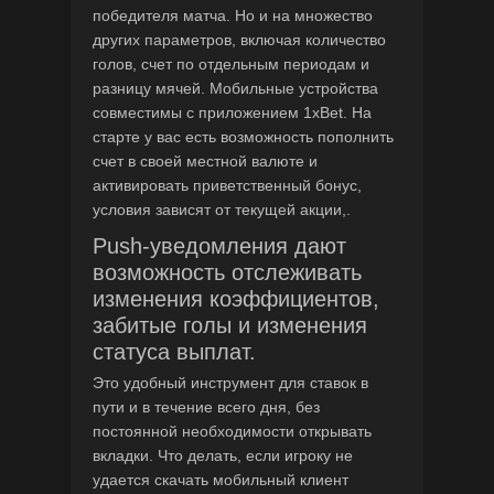
победителя матча. Но и на множество
других параметров, включая количество
голов, счет по отдельным периодам и
разницу мячей. Мобильные устройства
совместимы с приложением 1xBet. На
старте у вас есть возможность пополнить
счет в своей местной валюте и
активировать приветственный бонус,
условия зависят от текущей акции,.
Push-уведомления дают
возможность отслеживать
изменения коэффициентов,
забитые голы и изменения
статуса выплат.
Это удобный инструмент для ставок в
пути и в течение всего дня, без
постоянной необходимости открывать
вкладки. Что делать, если игроку не
удается скачать мобильный клиент