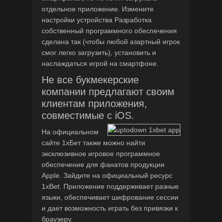
отдельное приложение. Измените
настройки устройства Разработка
собственный программного обеспечения
сделана так (чтобы любой азартный игрок
смог легко загрузить), установить и
наслаждаться игрой на смартфоне.
Не все букмекерские
компании предлагают своим
клиентам приложения,
совместимые с iOS.
На официальном
сайте 1хБет также можно найти
эксклюзивное игровое программное
обеспечение для фанатов продукции
Apple. Зайдите на официальный ресурс
1xBet. Приложение поддерживает разные
языки, обеспечивает шифрование сессии
и дает возможность играть без привязки к
браузеру.