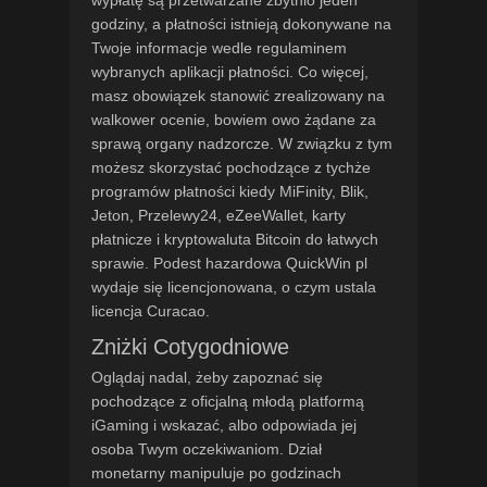
wypłatę są przetwarzane zbytnio jeden
godziny, a płatności istnieją dokonywane na
Twoje informacje wedle regulaminem
wybranych aplikacji płatności. Co więcej,
masz obowiązek stanowić zrealizowany na
walkower ocenie, bowiem owo żądane za
sprawą organy nadzorcze. W związku z tym
możesz skorzystać pochodzące z tychże
programów płatności kiedy MiFinity, Blik,
Jeton, Przelewy24, eZeeWallet, karty
płatnicze i kryptowaluta Bitcoin do łatwych
sprawie. Podest hazardowa QuickWin pl
wydaje się licencjonowana, o czym ustala
licencja Curacao.
Zniżki Cotygodniowe
Oglądaj nadal, żeby zapoznać się
pochodzące z oficjalną młodą platformą
iGaming i wskazać, albo odpowiada jej
osoba Twym oczekiwaniom. Dział
monetarny manipuluje po godzinach