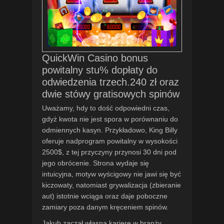
QuickWin Casino bonus
powitalny stu% dopłaty do
odwiedzenia trzech.240 zł oraz
dwie stówy gratisowych spinów
Uważamy, hdy to dość odpowiedni czas,
gdyż kwota nie jest spora w porównaniu do
odmiennych kasyn. Przykładowo, King Billy
oferuje nadprogram powitalny w wysokości
2500$, z tej przyczyny przynosi 30 dni pod
jego obrócenie. Strona wydaje się
intuicyjna, motyw wyścigowy nie jawi się być
kiczowaty, natomiast grywalizacja (zbieranie
aut) istotnie wciąga oraz daje poboczne
zamiary poza danym kręceniem spinów.
Jakub zaczął własna karierę w branży