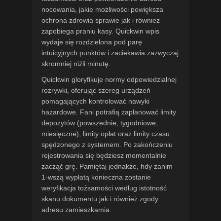
nocowania, jakie możliwości powiększa
ochrona zdrowia sprawie jak i również
zapobiega praniu kasy.
Quickwin wpis
wydaje się rozdzielona pod parę
intuicyjnych punktów i zaciekawia zazwyczaj
skromniej niźli minutę.
Quickwin gloryfikuje normy odpowiedzialnej
rozrywki, oferując szereg urządzeń
pomagających kontrolować nawyki
hazardowe. Fani potrafią zaplanować limity
depozytów (powszednie, tygodniowe,
miesięczne), limity opłat oraz limity czasu
spędzonego z systemem. Po zakończeniu
rejestrowania się będziesz momentalnie
zacząć grę. Pamiętaj jednakże, hdy zanim
1-wszą wypłatą konieczna zostanie
weryfikacja tożsamości według istotność
skanu dokumentu jak i również zgody
adresu zamieszkamia.