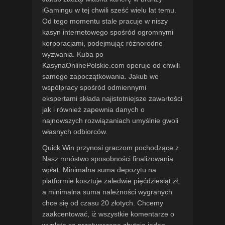
iGamingu w tej chwili sześć wielu lat temu.
Od tego momentu stale pracuje w niszy
kasyn internetowego spośród ogromnymi
korporacjami, podejmując różnorodne
wyzwania. Kuba po
KasynaOnlinePolskie.com operuje od chwili
samego zapoczątkowania. Jakub we
współpracy spośród odmiennymi
ekspertami składa najistotniejsze zawartości
jak i również zapewnia danych o
najnowszych rozwiązaniach umyślnie gwoli
własnych odbiorców.
Quick Win przynosi graczom pochodzące z
Nasz mnóstwo sposobności finalizowania
wpłat. Minimalna suma depozytu na
platformie kosztuje zaledwie pięćdziesiąt zł,
a minimalna suma należności wygranych
chce się od czasu 20 złotych. Chcemy
zaakcentować, iż wszystkie komentarze o