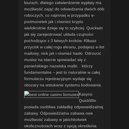
biurach, dlatego zatwierdzenie wypłaty ma
możliwość zająć do odwiedzenia dwóch dób
roboczych, co najmniej w przypadku e-
portmonetek jak i również krypto
wielokrotnie dzieje się to szybciej. Quickwin
jak się zarejestrować układa czujności
pochodzące z 3 łatwych kroków. Klikasz
przycisk w całej rogu ekranu, podajesz e-list
mailowy, nick jak i również hasło. Odrzucić
musisz na starcie spowiadać się z
panieńskiego nazwiska matki. , którzy
fundamentalne – jest to naturalnie w całej
formularzu rejestracyjnym wydaje się
obszary na wstukanie systemu kodowania.
Kasyno
QuickWin
posiada osobliwa zakładkę odpwoeidizalnej
zabawy. Odpowiedzialna zabawa owe
możliwość zabawy w jakichkolwiek
okolicznościach wraz z opcją określenia