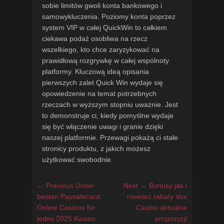
sobie limitów gwoli konta bankowego i
samowykluczenia. Poziomy konta poprzez
system VIP w całej QuickWin to całkiem
ciekawa podaż osobliwa na rzecz
wszelkiego, kto chce zaryzykować na
prawidłową rozgrywkę w całej wspólnoty
platformy. Kluczową ideą opisania
pierwszych zalet Quick Win wydaje się
opowiedzenie na temat potrzebnych
rzeczach w wyższym stopniu uważnie. Jest
to demonstruje ci, kiedy pomyślne wydaje
się być włączenie uwagi i granie dzięki
naszej platformie. Przewagi pokażą ci stałe
stronicy produktu, z jakich możesz
użytkować swobodnie.
Post
Previous
Next
← Previous
Unser
Next →
Bonusy jak i
navigation
post:
post:
besten Paysafecard
również rabaty Vox
Online Casinos für
Casino aktualne
jedes 2025 Kasino
propozycji