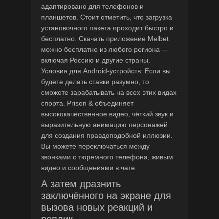
адаптировано для телефонов и
планшетов. Стоит отметить, что загрузка
установочного пакета проходит быстро и
бесплатно. Скачать приложение Melbet
можно бесплатно из любого региона —
включая Россию и другие страны.
Условия для Android-устройств: Если вы
будете делать ставки разумно, то
сможете зарабатывать на всех этих видах
спорта. Prison & объединяет
высококачественное видео, чёткий звук и
выразительную анимацию персонажей
для создания правдоподобной иллюзии.
Вы можете переключаться между
звонками с тюремного телефона, живым
видео и сообщениями в чате.
А затем дразнить
заключённого на экране для
вызова новых реакций и