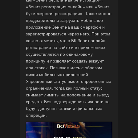
как «Зенит бесплатная регистрация»,
«Зенит регистрация онлайн» или «Зенит
букмекерская регистрация». Также можно
предварительно загрузить мобильное
приложение Зенит на ваш смартфон и
зарегистрироваться через него. При этом
важно отметить, что в БК Зенит онлайн
регистрация на сайте и в приложениях
осуществляется по одинаковому
принципу и позволяет создать аккаунт
для ставок. Познакомьтесь с образом
жизни мобильных приложений
Упрощённый статус имеет определенные
ограничения, тогда как полный статус
снимает лимиты на пополнение и вывод
средств. Без подтверждения личности не
будут доступны ставки и финансовые
операции.