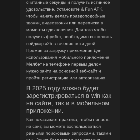
считанные секунды и получить истинное
удовольствие. Установите & Fun APK,
чтобы начать делать правдоподобные
звонки, видеозвонки или переписки в
моменты вдохновения. Для того чтобы
получить фрибет, необходимо выполнить
вейджер x25 в течение пяти дней.
Премия за загрузку приложения Для
использования мобильного приложения
Мелбет на телефоне первым делом
нужно зайти на основной веб-сайт и
пройти регистрацию или авторизацию.
В 2025 году можно будет
зарегистрироваться в win как
на сайте, так и в мобильном
приложении.
Как показывает практика, чтобы попасть
на сайт, вы можете воспользоваться
разными поисковыми запросами, такими