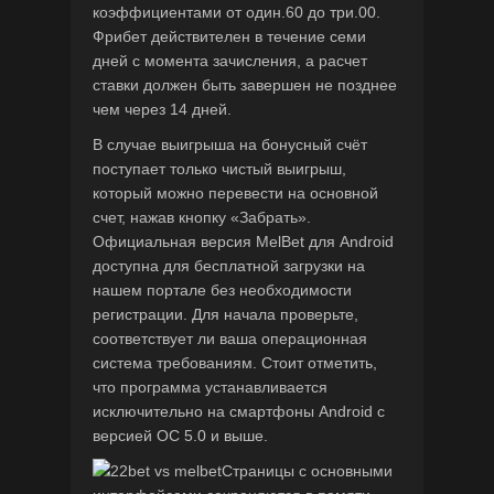
коэффициентами от один.60 до три.00.
Фрибет действителен в течение семи
дней с момента зачисления, а расчет
ставки должен быть завершен не позднее
чем через 14 дней.
В случае выигрыша на бонусный счёт
поступает только чистый выигрыш,
который можно перевести на основной
счет, нажав кнопку «Забрать».
Официальная версия MelBet для Android
доступна для бесплатной загрузки на
нашем портале без необходимости
регистрации. Для начала проверьте,
соответствует ли ваша операционная
система требованиям. Стоит отметить,
что программа устанавливается
исключительно на смартфоны Android с
версией ОС 5.0 и выше.
Страницы с основными