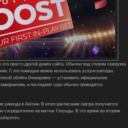
к это просто другой домен сайта. Обычно под словом «загрузка
ие. С его помощью можно использовать услуги конторы,
способ обойти блокировки — установить официальное
к завершению, и последние туры обычно проводятся
е уикенда в Англии. В итоге расписание завтра получается
 сосредоточено на матчах Сегунды. В это время во втором
льбасете».