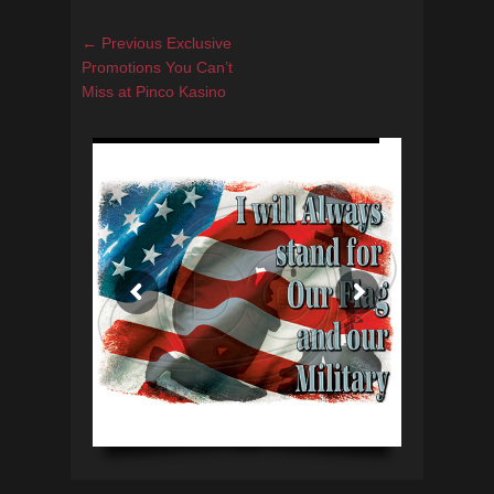
Post
Previous
← Previous
Exclusive
navigation
post:
Promotions You Can’t
Miss at Pinco Kasino