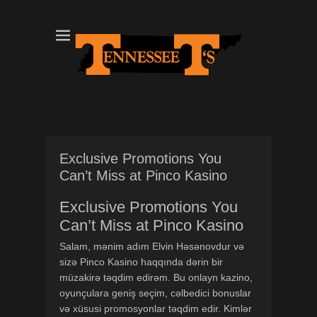
Tennessee T's - A Division of the Sonshine Group
TN Tees
Exclusive Promotions You
Can’t Miss at Pinco Kasino
Exclusive Promotions You
Can’t Miss at Pinco Kasino
Salam, mənim adım Elvin Həsənovdur və
sizə Pinco Kasino haqqında dərin bir
müzakirə təqdim edirəm. Bu onlayn kazino,
oyunçulara geniş seçim, cəlbedici bonuslar
və xüsusi promosyonlar təqdim edir. Kimlər