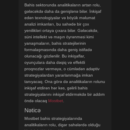
Bahis sektorunda analitikaların artan rolu,
gələcəkdə daha da genişlənə bilər. İnkişaf
edən texnologiyalar və böyük məlumat
analizi imkanları, bu sahədə bir çox
yenilikləri ortaya çıxara bilər. Gələcəkdə,
süni intellekt və maşın öyrənməsi kimi
yanaşmaların, bahis stratejilərinin
formalaşmasında daha geniş istifadə
olunacağı gözlənilir. Bu inkişaflar,
oyunçulara daha dəqiq və effektli
proqnozlar verməyə, o cümlədən adaptiv
strategiyalardan yararlanmağa imkan
tanıyacaq. Ona görə də analitikaların rolunu
inkişaf etdirən hər kəs, gəlirli bahis
strategiyalarını inkişaf etdirməkdə bir addım
öndə olacaq
Mostbet
.
Nəticə
Mostbet bahis strategiyalarında
analitikaların rolu, digər sahələrdə olduğu