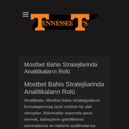
Tennessee T's - A Division of the Sonshine Group
TN Tees
Mostbet Bahis Stratejilərində
Analitikaların Rolü
Mostbet Bahis Stratejilərində
Analitikaların Rolü
Analitikalar, Mostbet bahis strategiyalarını
formalaşdırmaq üçün mühüm bir alət
olmuşdur. Məlumatlar əsasında qərar
vermək, bahisçilərin gəlirliliklərini
artırmalarına və risklərini azaltmalarına