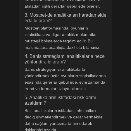
almadan riskli qərarlar qəbul edə bilərlər.
3. Mostbet-də analitikaları haradan əldə
edə bilərəm?
Mostbet platformasında, oyunların
istatistikası və digər analitik məlumatlar,
müstəqil bölmələrdə təqdim edilir. Bu
məlumatlara asanlıqla daxil ola bilərsiniz.
4. Bahis strategiamı analitikalarla necə
yönləndirə bilərəm?
Bahis strategiyanızı analitikalarla
yönləndirmək üçün oyunların statistikalarına
əsasında qərarlar qəbul edə, eyni zamanda
trend və formaları izləyə bilərsiniz.
5. Analitikaların istifadəsi risklərimi
azaldırmı?
Bəli, analitikaların istifadəsi, ehtimalları
dəqiq qiymətləndirmək və qərar verməkdə
daha sağlam yanaşma təmin edərək
risklərinizi azaldır.