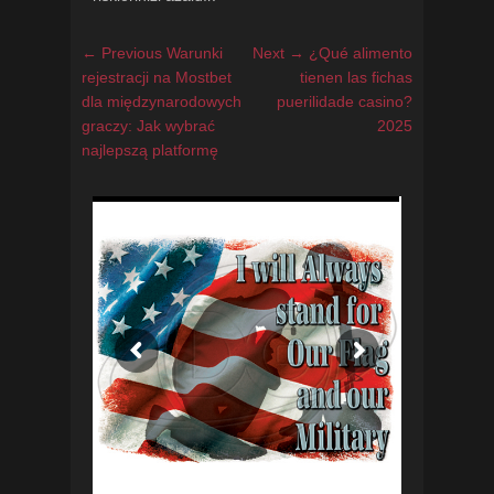
Post
Previous
Next
← Previous
Warunki
Next →
¿Qué alimento
navigation
post:
post:
rejestracji na Mostbet
tienen las fichas
dla międzynarodowych
puerilidade casino?
graczy: Jak wybrać
2025
najlepszą platformę