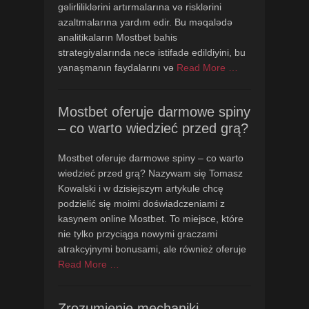
gəlirliliklərini artırmalarına və risklərini
azaltmalarına yardım edir. Bu məqalədə
analitikaların Mostbet bahis
strategiyalarında necə istifadə edildiyini, bu
yanaşmanın faydalarını və
Read More …
Mostbet oferuje darmowe spiny
– co warto wiedzieć przed grą?
Mostbet oferuje darmowe spiny – co warto
wiedzieć przed grą? Nazywam się Tomasz
Kowalski i w dzisiejszym artykule chcę
podzielić się moimi doświadczeniami z
kasynem online Mostbet. To miejsce, które
nie tylko przyciąga nowymi graczami
atrakcyjnymi bonusami, ale również oferuje
Read More …
Zrozumienie mechaniki